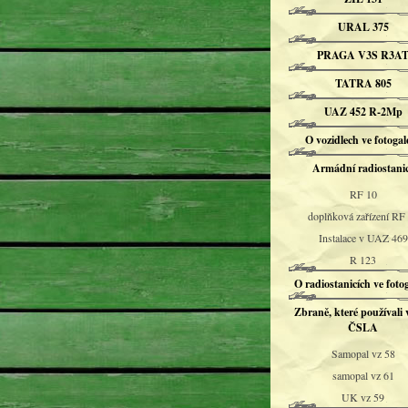
URAL 375
PRAGA V3S R3A
TATRA 805
UAZ 452 R-2Mp
O vozidlech ve fotogale
Armádní radiostani
RF 10
doplňková zařízení RF
Instalace v UAZ 469
R 123
O radiostanicích ve fotog
Zbraně, které používali 
ČSLA
Samopal vz 58
samopal vz 61
UK vz 59