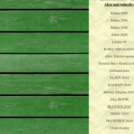
Akce naší jednotky
Bahna 2009
Bahna 2006
Bahna 2008
Zebin 2008
Lešany 09
Krátký výlet za měst
Akce Železná opona
Testační den v Hradci u 
Záchraná mise
PLZEŇ 2010
HAVRAN 2010
Beroun Zdejcina 201
Akce ŘOPÍK
BLOVICE 2010
ZEBÍN 2010
TRSTENICE 2010
Úklid dvorku