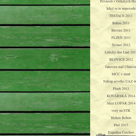
Pevnosti v Orlických Ho
když se to nepovede
TESTACE 2011
Bahna 2011
Blovice 2011
PLZEŇ 2011
Testace 2012
Letecký den Líně 201
BLOVICE 2012
Janovice nad Úhlavo
MCC v zimě
Nákup nového UAZ 4
Plzeň 2013
KOVÁŘSKÁ 2014
Akce LOPÁK 2014
vozy na STK
Hohen Bohen
Pleš 2017
Expedice Čerchov