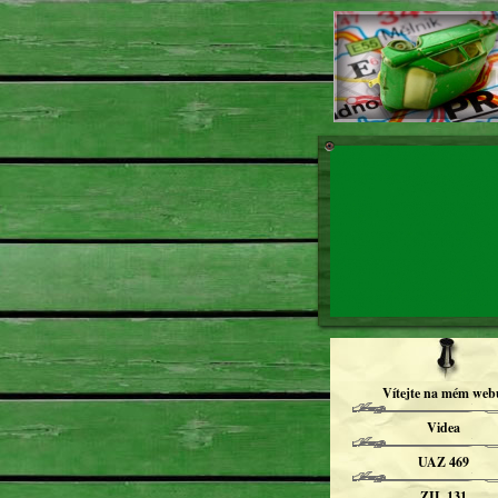
Vítejte na mém web
Videa
UAZ 469
ZIL 131