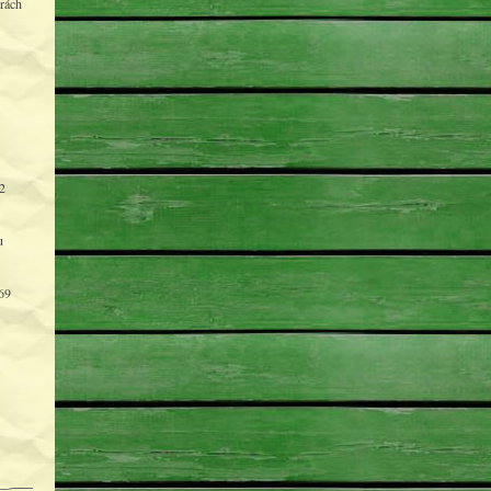
rách
2
u
69