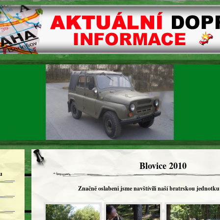
Blovice 2010
u
Značně oslabeni jsme navštívili naší bratrskou jednotku