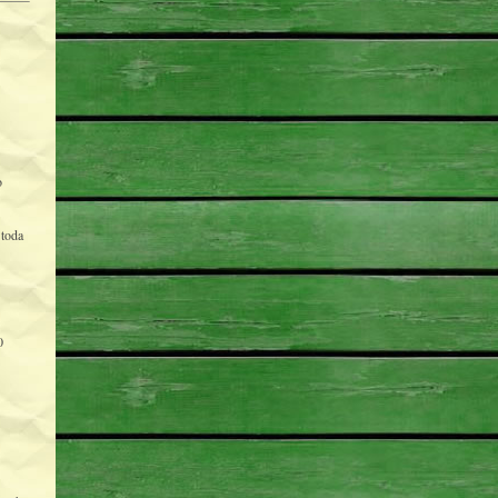
o
Stoda
0