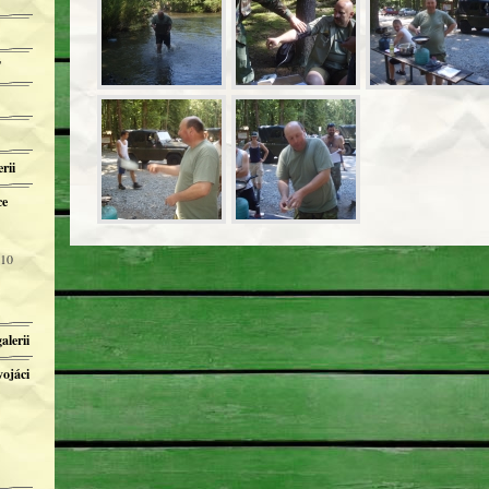
T
rii
ce
 10
alerii
vojáci