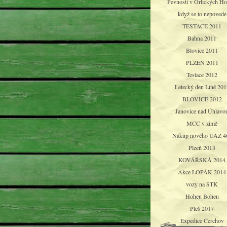
Pevnosti v Orlických Ho
když se to nepovede
TESTACE 2011
Bahna 2011
Blovice 2011
PLZEŇ 2011
Testace 2012
Letecký den Líně 201
BLOVICE 2012
Janovice nad Úhlavo
MCC v zimě
Nákup nového UAZ 4
Plzeň 2013
KOVÁŘSKÁ 2014
Akce LOPÁK 2014
vozy na STK
Hohen Bohen
Pleš 2017
Expedice Čerchov