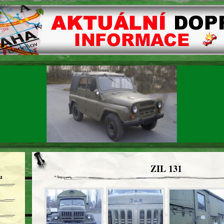
ZIL 131
u