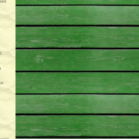
rách
2
u
69