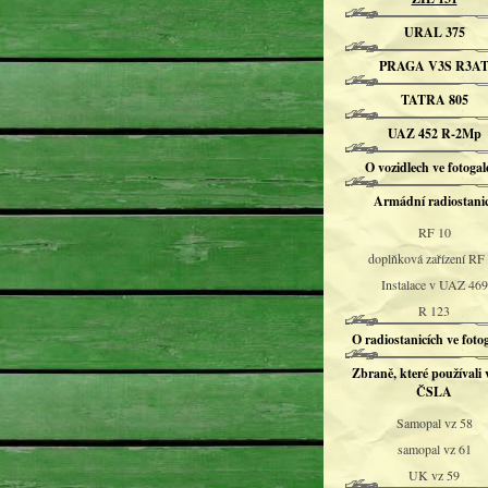
URAL 375
PRAGA V3S R3A
TATRA 805
UAZ 452 R-2Mp
O vozidlech ve fotogale
Armádní radiostani
RF 10
doplňková zařízení RF
Instalace v UAZ 469
R 123
O radiostanicích ve fotog
Zbraně, které používali 
ČSLA
Samopal vz 58
samopal vz 61
UK vz 59