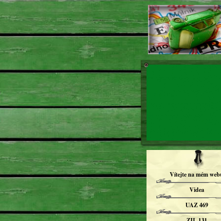
Vítejte na mém web
Videa
UAZ 469
ZIL 131