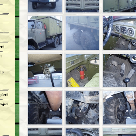
T
rii
ce
 10
alerii
vojáci