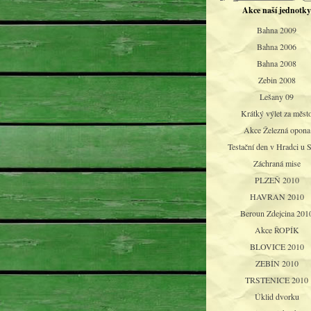
Akce naší jednotky
Bahna 2009
Bahna 2006
Bahna 2008
Zebin 2008
Lešany 09
Krátký výlet za měst
Akce Železná opona
Testační den v Hradci u 
Záchraná mise
PLZEŇ 2010
HAVRAN 2010
Beroun Zdejcina 201
Akce ŘOPÍK
BLOVICE 2010
ZEBÍN 2010
TRSTENICE 2010
Úklid dvorku