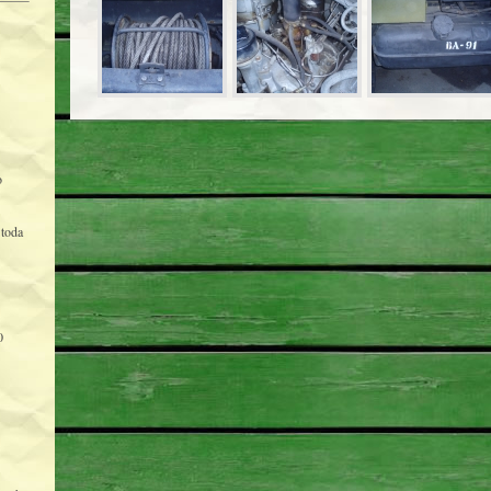
o
Stoda
0